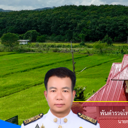
พันตำรวจโท 
นายก