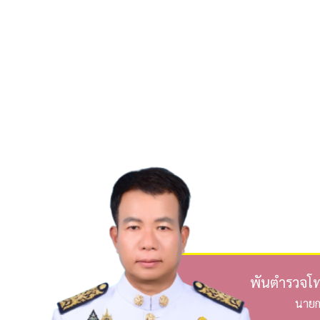
พันตำรวจโท 
นายก